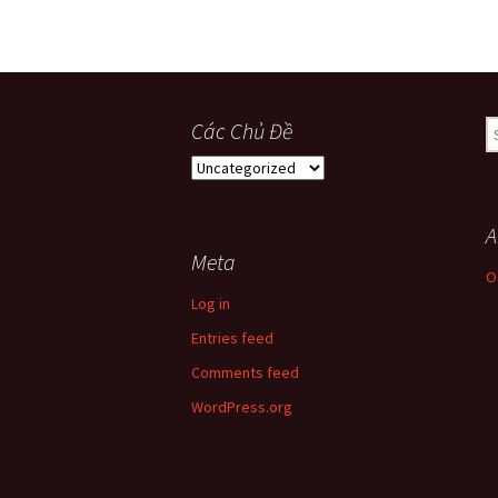
Các Chủ Đề
S
fo
Các
Chủ
Đề
A
Meta
O
Log in
Entries feed
Comments feed
WordPress.org