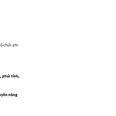
tổ chức phi
 phái tính,
quyền năng