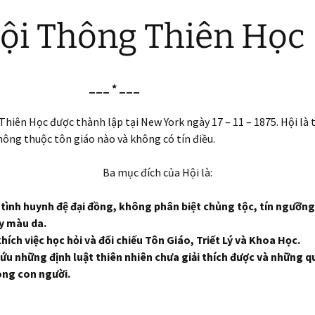
2018
i Thông Thiên Học
2019
2020
_ * ___
2021
hiên Học được thành lập tại New York ngày 17 – 11 – 1875. Hội là 
không thuộc tôn giáo nào và không có tín điều.
2022
Ba mục đích của Hội là:
2023
 tình huynh đệ đại đồng, không phân biệt chủng tộc, tín ngưỡng,
2024
ay màu da.
hích việc học hỏi và đối chiếu Tôn Giáo, Triết Lý và Khoa Học.
2025
cứu những định luật thiên nhiên chưa giải thích được và những 
ong con người.
2026