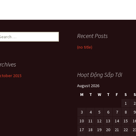
earch
Recent Posts
r:
(no title)
rchives
Hoạt Động Sắp Tới
ctober 2015
August 2026
M
T
W
T
F
S
S
1
2
3
4
5
6
7
8
9
10
11
12
13
14
15
1
17
18
19
20
21
22
2