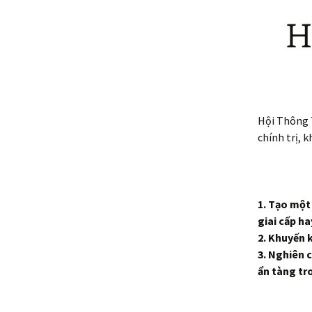
Hộ
__
Hội Thông T
chính trị, 
1. Tạo một
giai cấp h
2. Khuyến k
3. Nghiên 
ẩn tàng tr