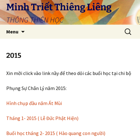
Skip
Minh Triết Thiêng Liêng
to
THÔNG THIÊN HỌC
content
Search
Menu
for:
2015
Xin mời click vào link nầy để theo dỏi các buổi học tại chi bộ
Phụng Sự Chân Lý năm 2015:
Hình chụp đầu năm Ất Mùi
Tháng 1- 2015 ( Lễ Đức Phật Hiện)
Buổi học tháng 2- 2015 ( Hào quang con người)