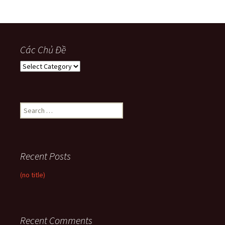
Các Chủ Đề
Các
Chủ
Đề
Search
for:
Recent Posts
(no title)
Recent Comments