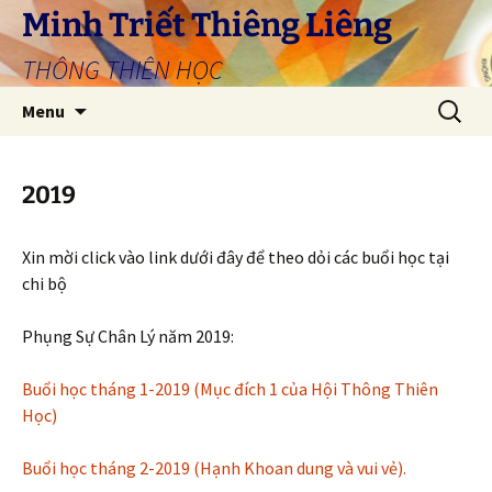
Skip
Minh Triết Thiêng Liêng
to
THÔNG THIÊN HỌC
content
Search
Menu
for:
2019
Xin mời click vào link dưới đây để theo dỏi các buổi học tại
chi bộ
Phụng Sự Chân Lý năm 2019:
Buổi học tháng 1-2019 (Mục đích 1 của Hội Thông Thiên
Học)
Buổi học tháng 2-2019 (Hạnh Khoan
dung
và vui vẻ).