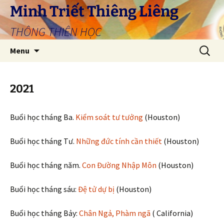
Skip
Minh Triết Thiêng Liêng
to
THÔNG THIÊN HỌC
content
Search
Menu
for:
2021
Buổi học tháng Ba.
Kiểm soát tư tưởng
(Houston)
Buổi học tháng Tư.
Những đức tính cần thiết
(Houston)
Buổi học tháng năm.
Con Đường Nhập Môn
(Houston)
Buổi học tháng sáu:
Đệ tử dự bị
(Houston)
Buổi học tháng Bảy:
Chân Ngả, Phàm ngã
( California)