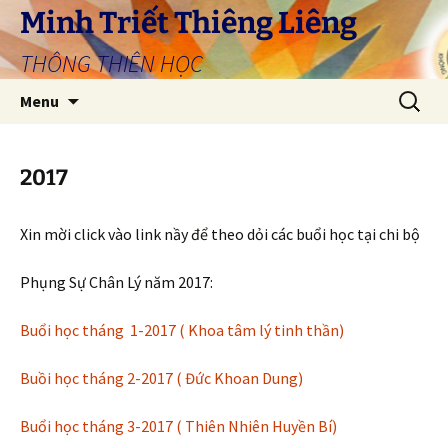
Skip
Minh Triết Thiêng Liêng
to
THÔNG THIÊN HỌC
content
Search
Menu
for:
2017
Xin mời click vào link nầy để theo dỏi các buổi học tại chi bộ
Phụng Sự Chân Lý năm 2017:
Buổi học tháng 1-2017 ( Khoa tâm lý tinh thần)
Buồi học tháng 2-2017 ( Đức Khoan Dung)
Buổi học tháng 3-2017 ( Thiên Nhiên Huyền Bí)